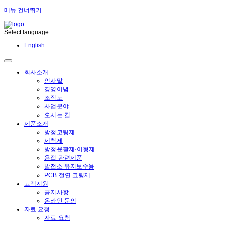
메뉴 건너뛰기
Select language
English
회사소개
인사말
경영이념
조직도
사업분야
오시는 길
제품소개
방청코팅제
세척제
방청윤활제·이형제
용접 관련제품
발전소 유지보수용
PCB 절연 코팅제
고객지원
공지사항
온라인 문의
자료 요청
자료 요청