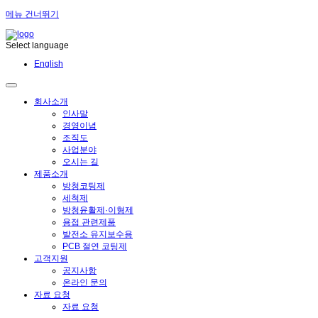
메뉴 건너뛰기
Select language
English
회사소개
인사말
경영이념
조직도
사업분야
오시는 길
제품소개
방청코팅제
세척제
방청윤활제·이형제
용접 관련제품
발전소 유지보수용
PCB 절연 코팅제
고객지원
공지사항
온라인 문의
자료 요청
자료 요청