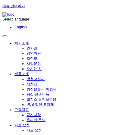
메뉴 건너뛰기
Select language
English
회사소개
인사말
경영이념
조직도
사업분야
오시는 길
제품소개
방청코팅제
세척제
방청윤활제·이형제
용접 관련제품
발전소 유지보수용
PCB 절연 코팅제
고객지원
공지사항
온라인 문의
자료 요청
자료 요청