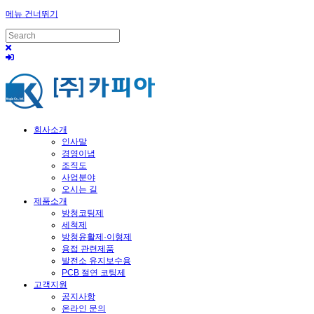
메뉴 건너뛰기
회사소개
인사말
경영이념
조직도
사업분야
오시는 길
제품소개
방청코팅제
세척제
방청윤활제·이형제
용접 관련제품
발전소 유지보수용
PCB 절연 코팅제
고객지원
공지사항
온라인 문의