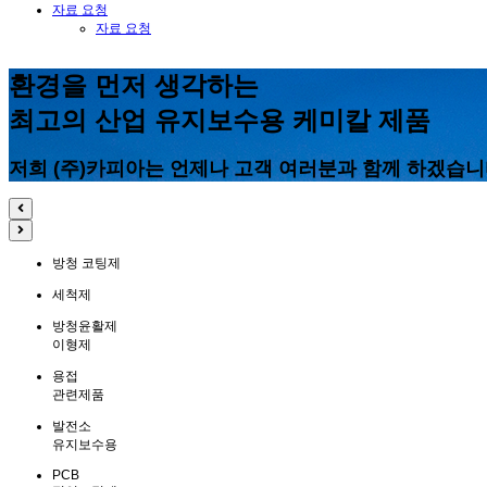
자료 요청
자료 요청
환경을 먼저 생각하는
최고의 산업 유지보수용 케미칼 제품
저희 (주)카피아는 언제나 고객 여러분과 함께 하겠습니
방청 코팅제
세척제
방청윤활제
이형제
용접
관련제품
발전소
유지보수용
PCB